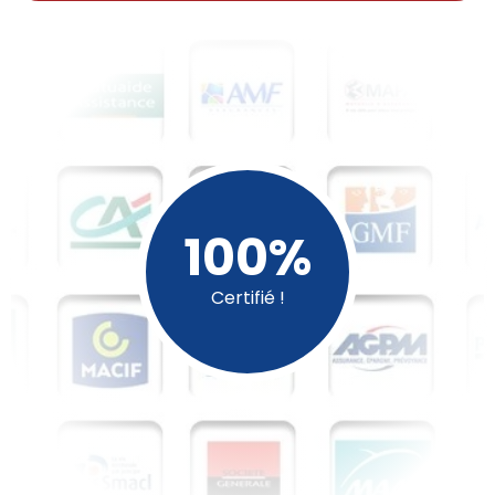
100%​
Certifié !